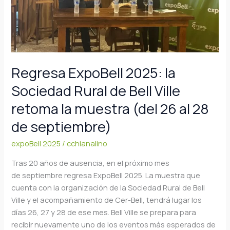
Rural
de
Bell
Ville
retoma
la
Regresa ExpoBell 2025: la
muestra
Sociedad Rural de Bell Ville
(del
26
retoma la muestra (del 26 al 28
al
de septiembre)
28
de
expoBell 2025
/
cchianalino
septiembre)
Tras 20 años de ausencia, en el próximo mes
de septiembre regresa ExpoBell 2025. La muestra que
cuenta con la organización de la Sociedad Rural de Bell
Ville y el acompañamiento de Cer-Bell, tendrá lugar los
días 26, 27 y 28 de ese mes. Bell Ville se prepara para
recibir nuevamente uno de los eventos más esperados de