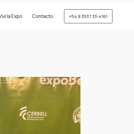
Viví la Expo
Contacto
+54 9 3537 33-4161