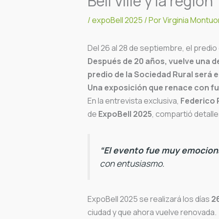
Bell Ville y la región
/
expoBell 2025
/ Por
Virginia Montuor
Del 26 al 28 de septiembre, el predio
Después de 20 años, vuelve una de
predio de la Sociedad Rural será 
Una exposición que renace con f
En la entrevista exclusiva,
Federico P
de
ExpoBell 2025
, compartió detall
“El evento fue muy emociona
con entusiasmo.
ExpoBell 2025 se realizará los días
26
ciudad y que ahora vuelve renovada.