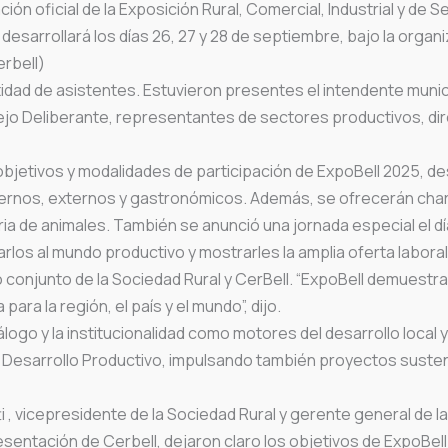
ión oficial de la Exposición Rural, Comercial, Industrial y de S
desarrollará los días 26, 27 y 28 de septiembre, bajo la organ
erbell)
tidad de asistentes. Estuvieron presentes el intendente muni
cejo Deliberante, representantes de sectores productivos, di
 objetivos y modalidades de participación de ExpoBell 2025, d
ernos, externos y gastronómicos. Además, se ofrecerán char
ria de animales. También se anunció una jornada especial el dí
rlos al mundo productivo y mostrarles la amplia oferta laboral 
o conjunto de la Sociedad Rural y CerBell. “ExpoBell demuestra
para la región, el país y el mundo”, dijo.
álogo y la institucionalidad como motores del desarrollo loca
de Desarrollo Productivo, impulsando también proyectos sustent
 , vicepresidente de la Sociedad Rural y gerente general de l
sentación de Cerbell, dejaron claro los objetivos de ExpoBel