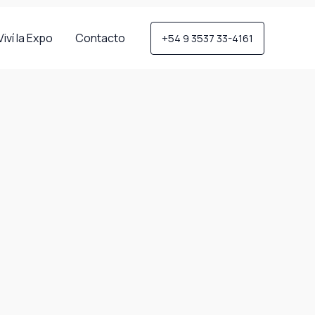
Viví la Expo
Contacto
+54 9 3537 33-4161