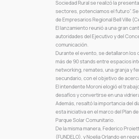
Sociedad Rural se realizó la presentac
sectores, potenciamos el futuro”. Se 
de Empresarios Regional Bell Ville (C
El lanzamiento reunió a una gran can
autoridades del Ejecutivo y del Con
comunicación.
Durante el evento, se detallaron los
más de 90 stands entre espacios int
networking, remates, una granja y fe
secundario, con el objetivo de acerca
El intendente Moroni elogió el trabaj
desafíos y convertirse en una vidriera 
Además, resaltó la importancia del di
esta iniciativa en el marco del Plan 
Parque Solar Comunitario.
De la misma manera, Federico Proietti
(FUNDELO), y Noelia Orlando en repre